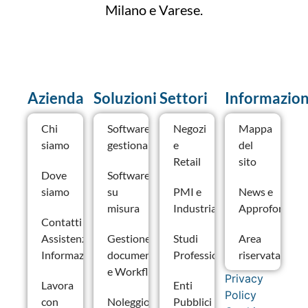
Milano e Varese.
Azienda
Soluzioni
Settori
Informazion
Chi
Software
Negozi
Mappa
siamo
gestionale
e
del
Retail
sito
Dove
Software
siamo
su
PMI e
News e
misura
Industria
Approfondime
Contatti –
Assistenza e
Gestione
Studi
Area
Informazioni
documentale
Professionali
riservata
e Workflow
Privacy
Lavora
Enti
Policy
con
Noleggio
Pubblici