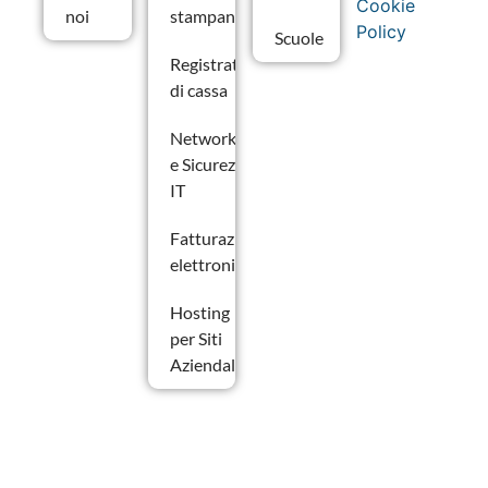
Cookie
noi
stampanti
Policy
Scuole
Registratori
di cassa
Networking
e Sicurezza
IT
Fatturazione
elettronica
Hosting
per Siti
Aziendali