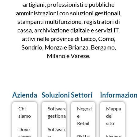
artigiani, professionisti e pubbliche
amministrazioni con soluzioni gestionali,
stampanti multifunzione, registratori di
cassa, archiviazione digitale e servizi IT,
attivi nelle province di Lecco, Como,
Sondrio, Monza e Brianza, Bergamo,
Milano e Varese.
Azienda
Soluzioni
Settori
Informazion
Chi
Software
Negozi
Mappa
siamo
gestionale
e
del
Retail
sito
Dove
Software
siamo
su
PMI e
News e