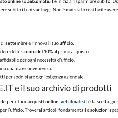
sto online
su
aeb.dmate.it
e inizia a risparmiare subito. Us
nere subito i tuoi vantaggi. Non è mai stato così facile avere
di
settembre
e rinnova il tuo
ufficio
.
odere dello
sconto del 10%
al primo acquisto.
affidabile per ogni necessità d’ufficio.
ina qualità e convenienza.
tti per soddisfare ogni esigenza aziendale.
T e il suo archivio di prodotti
ile per i tuoi
acquisti online
,
aeb.dmate.it
è la scelta giu
per l’ufficio. Troverai articoli fondamentali e soluzioni spe