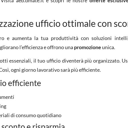
. Visita aeb.dmate.it e scopri le nostre
offerte esclusiv
izzazione ufficio ottimale con sc
ro e aumenta la tua produttività con soluzioni intell
liorano l’efficienza e offrono una
promozione
unica.
tti essenziali, il tuo ufficio diventerà più organizzato. Us
Così, ogni giorno lavorativo sarà più efficiente.
io efficiente
cumenti
ing
eriali di consumo quotidiano
e sconto e risparmia