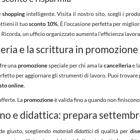
e
shopping
intelligente. Visita il nostro sito, scegli i prod
ttieni il tuo
sconto 10%
. È l’occasione perfetta per miglio
. Ricorda, un ufficio organizzato aumenta l’efficienza lavora
leria e la scrittura in promozione
fre una
promozione
speciale per chi ama la
cancelleria
e l
rfetto per aggiornare gli strumenti di lavoro. Puoi trovare 
sto online
.
offerte. La
promozione
è valida fino a quando non finiscono 
gno e didattica: prepara settemb
ede giusto, scegliendo
materiali didattici
di qualità per
dis