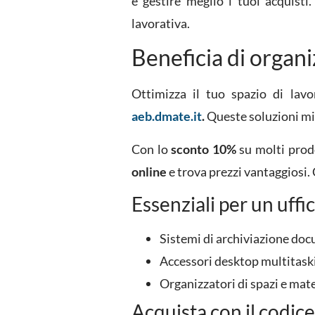
e gestire meglio i tuoi acquisti
lavorativa.
Beneficia di organ
Ottimizza il tuo spazio di lavo
aeb.dmate.it
.
Queste soluzioni mig
Con lo
sconto 10%
su molti prodo
online
e trova prezzi vantaggiosi. 
Essenziali per un uffic
Sistemi di archiviazione do
Accessori desktop multitask
Organizzatori di spazi e mat
Acquista con il codic