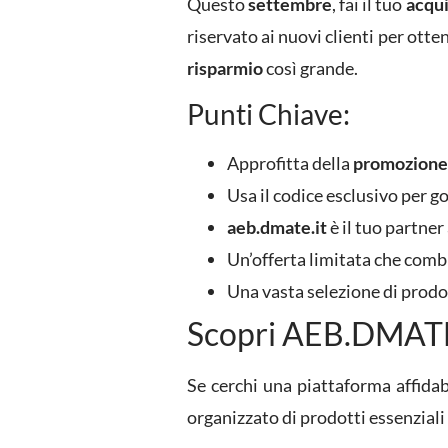
Questo
settembre
, fai il tuo
acqui
riservato ai nuovi clienti per otte
risparmio
così grande.
Punti Chiave:
Approfitta della
promozione
Usa il codice esclusivo per g
aeb.dmate.it
è il tuo partner 
Un’offerta limitata che comb
Una vasta selezione di prodo
Scopri AEB.DMATE.I
Se cerchi una piattaforma affidab
organizzato di prodotti essenziali 