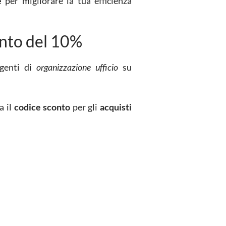
e
per migliorare la tua efficienza
onto del 10%
igenti di
organizzazione ufficio
su
a il
codice sconto
per gli
acquisti