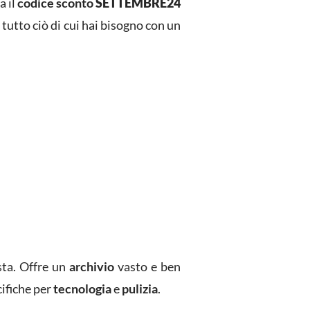
a il
codice sconto
SETTEMBRE24
 tutto ciò di cui hai bisogno con un
sta. Offre un
archivio
vasto e ben
cifiche per
tecnologia
e
pulizia
.