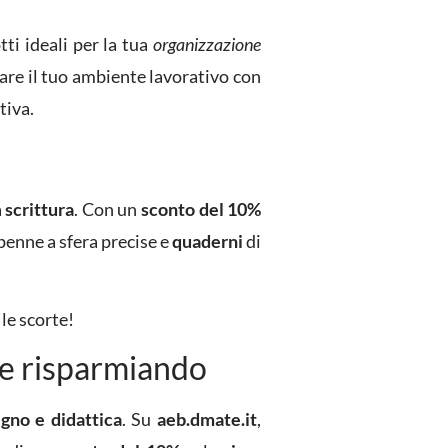
otti ideali per la tua
organizzazione
rare il tuo ambiente lavorativo con
tiva.
a
scrittura
. Con un
sconto del 10%
penne a sfera precise e
quaderni
di
le scorte!
re risparmiando
egno e didattica
. Su
aeb.dmate.it
,