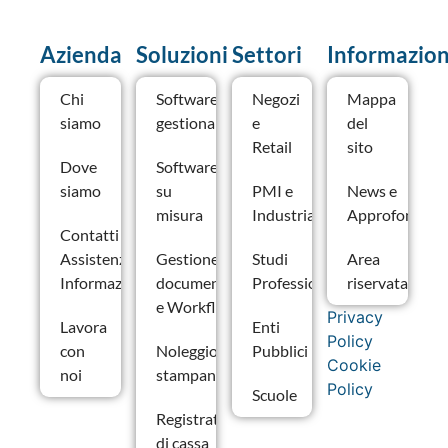
Azienda
Soluzioni
Settori
Informazion
Chi
Software
Negozi
Mappa
siamo
gestionale
e
del
Retail
sito
Dove
Software
siamo
su
PMI e
News e
misura
Industria
Approfondime
Contatti –
Assistenza e
Gestione
Studi
Area
Informazioni
documentale
Professionali
riservata
e Workflow
Privacy
Lavora
Enti
Policy
con
Noleggio
Pubblici
Cookie
noi
stampanti
Policy
Scuole
Registratori
di cassa