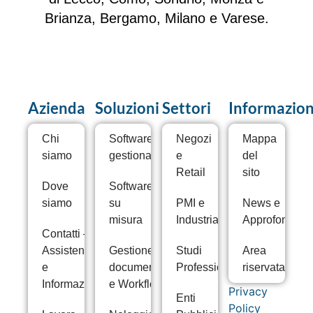
Brianza, Bergamo, Milano e Varese.
Azienda
Soluzioni
Settori
Informazion
Chi
Software
Negozi
Mappa
siamo
gestionale
e
del
Retail
sito
Dove
Software
siamo
su
PMI e
News e
misura
Industria
Approfondime
Contatti –
Assistenza
Gestione
Studi
Area
e
documentale
Professionali
riservata
Informazioni
e Workflow
Privacy
Enti
Policy