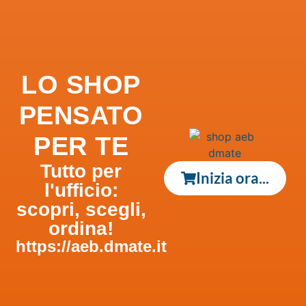
LO SHOP
PENSATO
PER TE
Tutto per
Inizia ora...
l'ufficio:
scopri, scegli,
ordina!
https://aeb.dmate.it