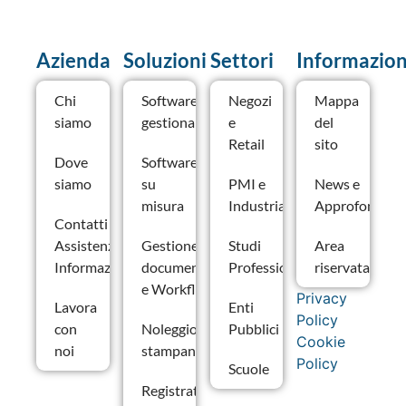
Azienda
Soluzioni
Settori
Informazion
Chi
Software
Negozi
Mappa
siamo
gestionale
e
del
Retail
sito
Dove
Software
siamo
su
PMI e
News e
misura
Industria
Approfondime
Contatti –
Assistenza e
Gestione
Studi
Area
Informazioni
documentale
Professionali
riservata
e Workflow
Privacy
Lavora
Enti
Policy
con
Noleggio
Pubblici
Cookie
noi
stampanti
Policy
Scuole
Registratori