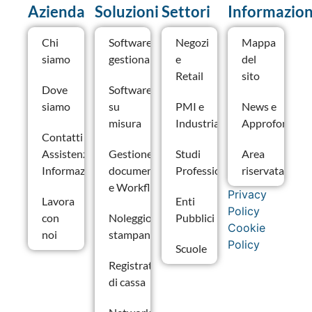
Azienda
Soluzioni
Settori
Informazion
Chi
Software
Negozi
Mappa
siamo
gestionale
e
del
Retail
sito
Dove
Software
siamo
su
PMI e
News e
misura
Industria
Approfondime
Contatti –
Assistenza e
Gestione
Studi
Area
Informazioni
documentale
Professionali
riservata
e Workflow
Privacy
Lavora
Enti
Policy
con
Noleggio
Pubblici
Cookie
noi
stampanti
Policy
Scuole
Registratori
di cassa