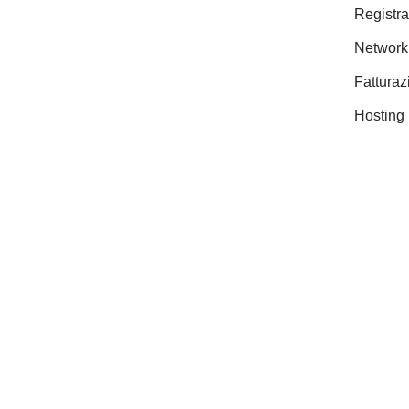
Registra
Networki
Fatturaz
Hosting 