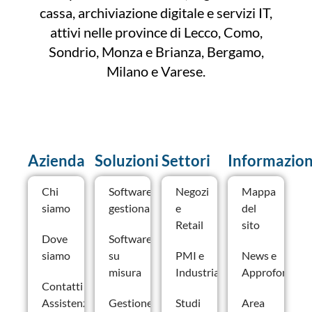
cassa, archiviazione digitale e servizi IT,
attivi nelle province di Lecco, Como,
Sondrio, Monza e Brianza, Bergamo,
Milano e Varese.
Azienda
Soluzioni
Settori
Informazion
Chi
Software
Negozi
Mappa
siamo
gestionale
e
del
Retail
sito
Dove
Software
siamo
su
PMI e
News e
misura
Industria
Approfondime
Contatti –
Assistenza e
Gestione
Studi
Area