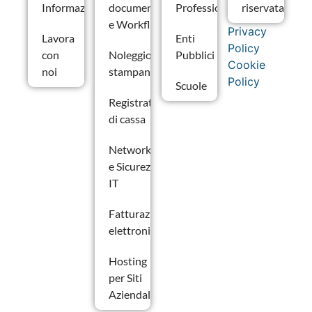
Informazioni
documentale
Professionali
riservata
e Workflow
Privacy
Lavora
Enti
Policy
con
Noleggio
Pubblici
Cookie
noi
stampanti
Policy
Scuole
Registratori
di cassa
Networking
e Sicurezza
IT
Fatturazione
elettronica
Hosting
per Siti
Aziendali