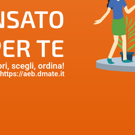
NSATO
ER TE
ri, scegli, ordina!
https://aeb.dmate.it