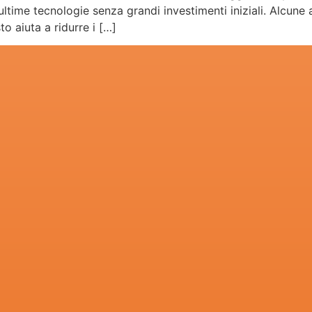
 ultime tecnologie senza grandi investimenti iniziali. Alcun
o aiuta a ridurre i […]