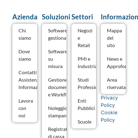
Azienda
Soluzioni
Settori
Informazion
Chi
Software
Negozi
Mappa
siamo
gestionale
e
del
Retail
sito
Dove
Software
siamo
su
PMI e
News e
misura
Industria
Approfondime
Contatti –
Assistenza e
Gestione
Studi
Area
Informazioni
documentale
Professionali
riservata
e Workflow
Privacy
Lavora
Enti
Policy
con
Noleggio
Pubblici
Cookie
noi
stampanti
Policy
Scuole
Registratori
di cassa