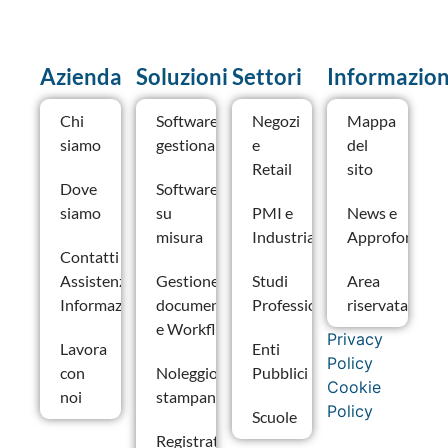
Azienda
Soluzioni
Settori
Informazion
Chi
Software
Negozi
Mappa
siamo
gestionale
e
del
Retail
sito
Dove
Software
siamo
su
PMI e
News e
misura
Industria
Approfondime
Contatti –
Assistenza e
Gestione
Studi
Area
Informazioni
documentale
Professionali
riservata
e Workflow
Privacy
Lavora
Enti
Policy
con
Noleggio
Pubblici
Cookie
noi
stampanti
Policy
Scuole
Registratori