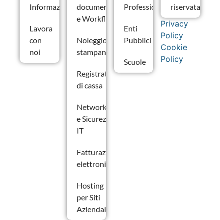
Informazioni
documentale
Professionali
riservata
e Workflow
Privacy
Lavora
Enti
Policy
con
Noleggio
Pubblici
Cookie
noi
stampanti
Policy
Scuole
Registratori
di cassa
Networking
e Sicurezza
IT
Fatturazione
elettronica
Hosting
per Siti
Aziendali