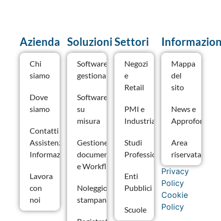
Azienda
Soluzioni
Settori
Informazion
Chi
Software
Negozi
Mappa
siamo
gestionale
e
del
Retail
sito
Dove
Software
siamo
su
PMI e
News e
misura
Industria
Approfondime
Contatti –
Assistenza e
Gestione
Studi
Area
Informazioni
documentale
Professionali
riservata
e Workflow
Privacy
Lavora
Enti
Policy
con
Noleggio
Pubblici
Cookie
noi
stampanti
Policy
Scuole