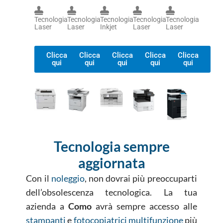
Tecnologia
Tecnologia
Tecnologia
Tecnologia
Tecnologia
Laser
Laser
Inkjet
Laser
Laser
Clicca
Clicca
Clicca
Clicca
Clicca
qui
qui
qui
qui
qui
Tecnologia sempre
aggiornata
Con il
noleggio
, non dovrai più preoccuparti
dell’obsolescenza tecnologica. La tua
azienda a
Como
avrà sempre accesso alle
stampanti
e
fotocopiatrici multifunzione
più