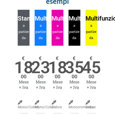
esempi
Stampante
Multifunzione
Multifunzione
Multifunzione
Multifunzi
a
a
a
a
a
partire
partire
partire
partire
partire
da
da
da
da
da
€
€
€
€
€
18
23
18
35
45
00
00
00
00
00
Mese
Mese
Mese
Mese
Mese
+ Iva
+ Iva
+ Iva
+ Iva
+ Iva
Mono/Colore
Mono/Colore
Colore
Monocromatica
Colore