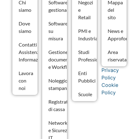
Chi
Software
Negozi
Mappa
siamo
gestionale
e
del
Retail
sito
Dove
Software
siamo
su
PMI e
News e
misura
Industria
Approfondime
Contatti –
Assistenza e
Gestione
Studi
Area
Informazioni
documentale
Professionali
riservata
e Workflow
Privacy
Lavora
Enti
Policy
con
Noleggio
Pubblici
Cookie
noi
stampanti
Policy
Scuole
Registratori
di cassa
Networking
e Sicurezza
IT