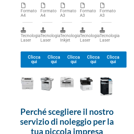
Formato
Formato
Formato
Formato
Formato
A4
A4
A3
A3
A3
Tecnologia
Tecnologia
Tecnologia
Tecnologia
Tecnologia
Laser
Laser
Inkjet
Laser
Laser
Clicca
Clicca
Clicca
Clicca
Clicca
qui
qui
qui
qui
qui
Perché scegliere il nostro
servizio di noleggio per la
tua piccola impresa